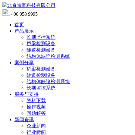
400 058 9995
首页
产品展示
长期监控系统
桥梁检测设备
隧道检测设备
结构体缺陷检测系统
案例分享
桥梁检测设备
隧道检测设备
结构体缺陷检测系统
长期监控系统
服务与支持
资料下载
操作视频
问题解答
新闻资讯
企业新闻
行业新闻