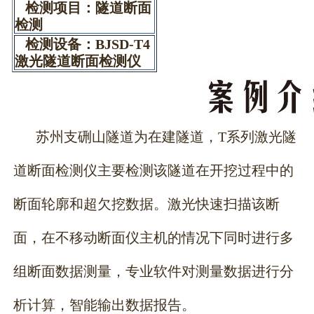
检测项目：隧道断面
检测
检测设备：BJSD-T4
激光隧道断面检测仪
苏州支硎山隧道为在建隧道，T系列激光隧
道断面检测仪主要检测该隧道在开挖过程中的
断面轮廓和超欠挖数据。激光快速扫描该断
面，在不移动断面仪主机的情况下同时进行多
组断面数据测量，专业软件对测量数据进行分
析计算，智能输出数据报告。