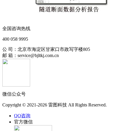
全国咨询热线
400 058 9995
公 司：北京市海淀区甘家口市政写字楼805
邮 箱：service@bjltkj.com.cn
微信公众号
Copyright © 2021-2026 雷图科技 All Rights Reserved.
QQ咨询
官方微信