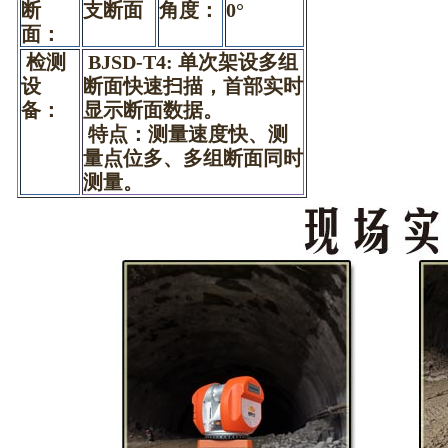
断
支断面
角度：
0
°
面：
检测
BJSD-T4: 单次架设多组
设
断面快速扫描，首部实时
备：
显示断面数据。
特点：测量速度快、测
量点位多、多组断面同时
测量
。